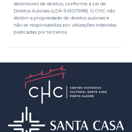
detentores de direitos, conforme a Lei de
Direitos Autorais (LDA 9.610/1998). O CHC não
detém a propriedade de direitos autorais e
não se responsabiliza por utilizações indevidas
praticadas por terceiros.