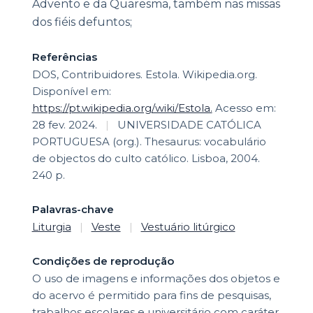
Advento e da Quaresma, também nas missas
dos fiéis defuntos;
Referências
DOS, Contribuidores. Estola. Wikipedia.org.
Disponível em:
https://pt.wikipedia.org/wiki/Estola.
Acesso em:
28 fev. 2024.
|
UNIVERSIDADE CATÓLICA
PORTUGUESA (org.). Thesaurus: vocabulário
de objectos do culto católico. Lisboa, 2004.
240 p.
Palavras-chave
Liturgia
|
Veste
|
Vestuário litúrgico
Condições de reprodução
O uso de imagens e informações dos objetos e
do acervo é permitido para fins de pesquisas,
trabalhos escolares e universitário com caráter