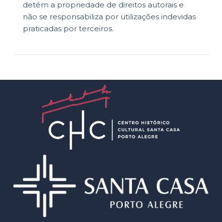
detém a propriedade de direitos autorais e
não se responsabiliza por utilizações indevidas
praticadas por terceiros.