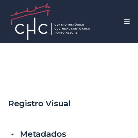
P
u
l
a
r
p
a
Enfermaria Dr. Sarmento
r
a
Leite
o
c
o
Registro Visual
n
t
e
ú
Metadados
d