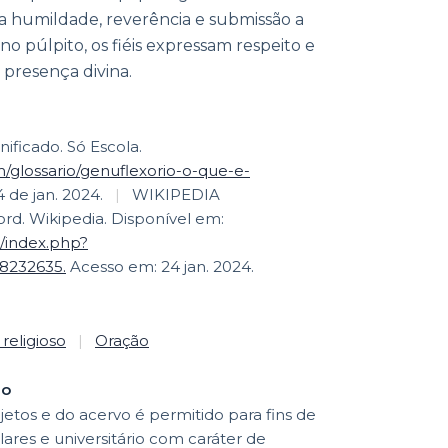
iza humildade, reverência e submissão a
o púlpito, os fiéis expressam respeito e
presença divina.
nificado. Só Escola.
/glossario/genuflexorio-o-que-e-
 de jan. 2024.
|
WIKIPEDIA
d. Wikipedia. Disponível em:
w/index.php?
58232635.
Acesso em: 24 jan. 2024.
 religioso
|
Oração
ão
etos e do acervo é permitido para fins de
lares e universitário com caráter de