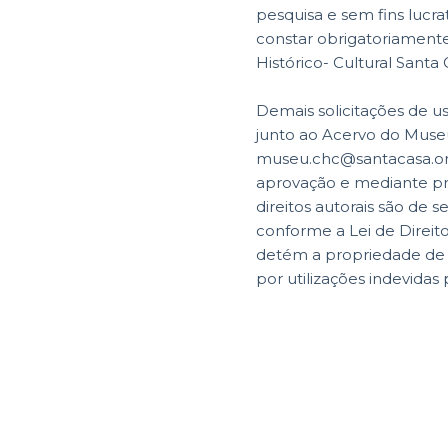
pesquisa e sem fins lucr
constar obrigatoriamente 
Histórico- Cultural Santa
Demais solicitações de u
junto ao Acervo do Museu
museu.chc@santacasa.org.
aprovação e mediante p
direitos autorais são de s
conforme a Lei de Direit
detém a propriedade de di
por utilizações indevidas 