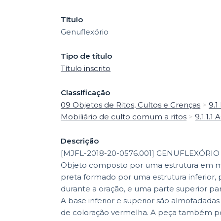
Título
Genuflexório
Tipo de título
Título inscrito
Classificação
09 Objetos de Ritos, Cultos e Crenças
>
9.1
Mobiliário de culto comum a ritos
>
9.1.1.1
Descrição
[MJFL-2018-20-0576.001] GENUFLEXÓRIO
Objeto composto por uma estrutura em m
preta formado por uma estrutura inferior, 
durante a oração, e uma parte superior par
A base inferior e superior são almofadada
de coloração vermelha. A peça também p