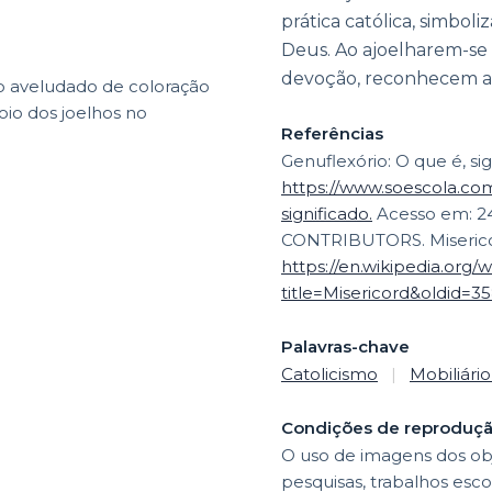
prática católica, simbol
Deus. Ao ajoelharem-se n
devoção, reconhecem a 
o aveludado de coloração
oio dos joelhos no
Referências
Genuflexório: O que é, sig
https://www.soescola.com
significado.
Acesso em: 24
CONTRIBUTORS. Misericor
https://en.wikipedia.org/
title=Misericord&oldid=3
Palavras-chave
Catolicismo
|
Mobiliário
Condições de reproduç
O uso de imagens dos obj
pesquisas, trabalhos esco