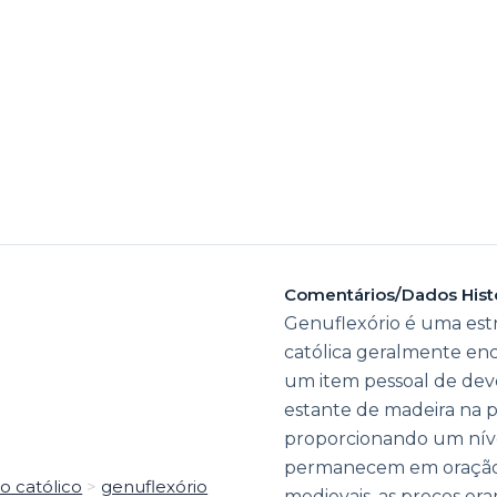
Comentários/Dados Hist
Genuflexório é uma estr
católica geralmente en
um item pessoal de de
estante de madeira na p
proporcionando um nív
permanecem em oração p
o católico
>
genuflexório
medievais, as preces er