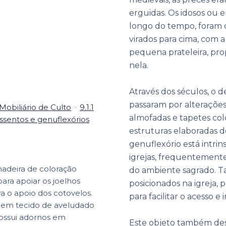
erguidas. Os idosos ou 
longo do tempo, foram 
virados para cima, com 
pequena prateleira, pro
nela.
Através dos séculos, o d
passaram por alterações
 Mobiliário de Culto
>
9.1.1
almofadas e tapetes co
 Assentos e genuflexórios
estruturas elaboradas d
genuflexório está intri
igrejas, frequentemente
adeira de coloração
do ambiente sagrado. 
para apoiar os joelhos
posicionados na igreja, p
a o apoio dos cotovelos.
para facilitar o acesso e 
s em tecido de aveludado
ossui adornos em
Este objeto também des