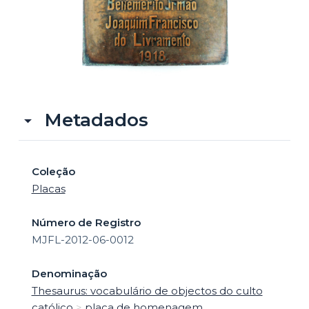
o
Metadados
Coleção
Placas
Número de Registro
MJFL-2012-06-0012
Denominação
Thesaurus: vocabulário de objectos do culto
católico
>
placa de homenagem