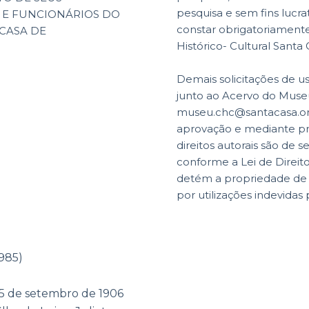
pesquisa e sem fins lucr
 E FUNCIONÁRIOS DO
constar obrigatoriamente 
 CASA DE
Histórico- Cultural Santa
Demais solicitações de u
junto ao Acervo do Museu
museu.chc@santacasa.org.
aprovação e mediante p
direitos autorais são de s
conforme a Lei de Direit
detém a propriedade de di
por utilizações indevidas 
985)
 25 de setembro de 1906