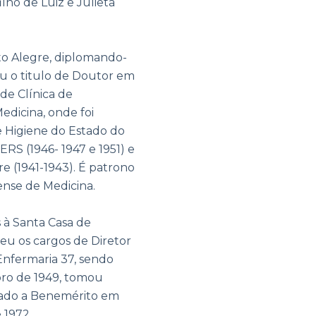
lho de Luiz e Julieta
to Alegre, diplomando-
u o titulo de Doutor em
 de Clínica de
dicina, onde foi
de Higiene do Estado do
ERS (1946- 1947 e 1951) e
e (1941-1943). É patrono
ense de Medicina.
 à Santa Casa de
eu os cargos de Diretor
Enfermaria 37, sendo
ro de 1949, tomou
evado a Benemérito em
 1972.