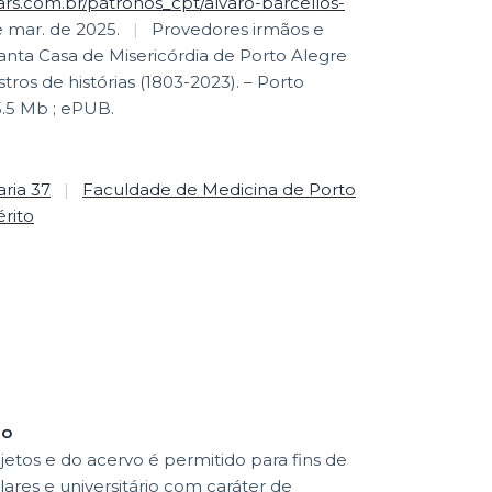
rs.com.br/patronos_cpt/alvaro-barcellos-
 mar. de 2025.
|
Provedores irmãos e
nta Casa de Misericórdia de Porto Alegre
stros de histórias (1803-2023). – Porto
5.5 Mb ; ePUB.
ria 37
|
Faculdade de Medicina de Porto
rito
ão
etos e do acervo é permitido para fins de
lares e universitário com caráter de