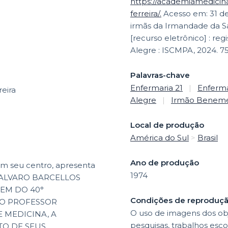
https://academiamedicina
ferreira/.
Acesso em: 31 de
irmãs da Irmandade da Sa
[recurso eletrônico] : regi
Alegre : ISCMPA, 2024. 7
Palavras-chave
Enfermaria 21
|
Enferma
eira
Alegre
|
Irmão Benemé
Local de produção
América do Sul
>
Brasil
Ano de produção
Em seu centro, apresenta
1974
F. ALVARO BARCELLOS
EM DO 40°
Condições de reproduç
MO PROFESSOR
O uso de imagens dos obj
 MEDICINA, A
pesquisas, trabalhos esco
TO DE SEUS