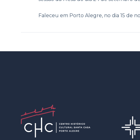
Faleceu em Porto Alegre, no dia 15 de n