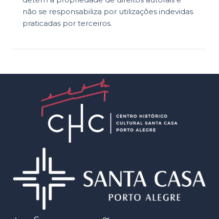
não se responsabiliza por utilizações indevidas
praticadas por terceiros.