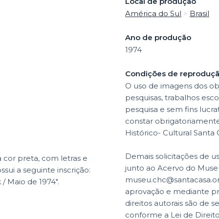
Local de produção
América do Sul
>
Brasil
Ano de produção
1974
Condições de reproduç
O uso de imagens dos obj
pesquisas, trabalhos esco
pesquisa e sem fins lucr
constar obrigatoriamente 
Histórico- Cultural Santa
Demais solicitações de u
cor preta, com letras e
junto ao Acervo do Museu
ui a seguinte inscrição:
museu.chc@santacasa.org.
 Maio de 1974".
aprovação e mediante p
direitos autorais são de s
conforme a Lei de Direit