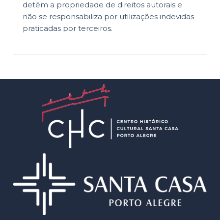
detém a propriedade de direitos autorais e
não se responsabiliza por utilizações indevidas
praticadas por terceiros.