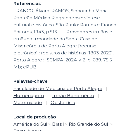
Referências
FRANCO, Álvaro; RAMOS, Sinhorinha Maria.
Panteão Médico Riograndense: síntese
cultural e histórica. São Paulo: Ramos e Franco
Editores, 1943, p.513.
|
Provedores irmãos e
irmãs da Irmandade da Santa Casa de
Misericórdia de Porto Alegre [recurso
eletrônico] : registros de histórias (1803-2023). –
Porto Alegre : ISCMPA, 2024. v. 2. p. 689. 75.5
Mb; ePUB.
Palavras-chave
Faculdade de Medicina de Porto Alegre
|
Homenagem
|
Irmão Benemérito
|
Maternidade
|
Obstetrícia
Local de produção
América do Sul
>
Brasil
>
Rio Grande do Sul
>