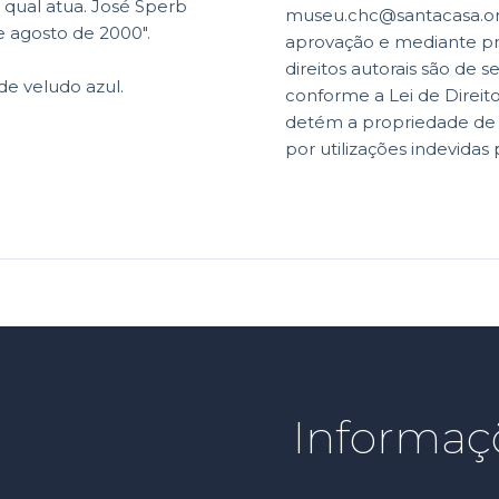
qual atua. José Sperb
museu.chc@santacasa.org.
e agosto de 2000".
aprovação e mediante p
direitos autorais são de s
de veludo azul.
conforme a Lei de Direit
detém a propriedade de di
por utilizações indevidas 
Informaç