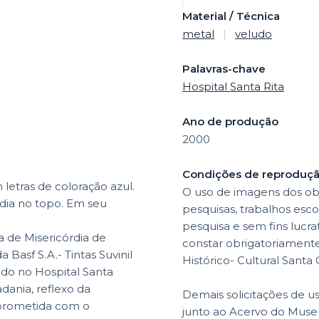
Material / Técnica
metal
|
veludo
Palavras-chave
Hospital Santa Rita
Ano de produção
2000
Condições de reproduç
etras de coloração azul.
O uso de imagens dos obj
rdia no topo. Em seu
pesquisas, trabalhos esco
pesquisa e sem fins lucr
de Misericórdia de
constar obrigatoriamente 
 Basf S.A.- Tintas Suvinil
Histórico- Cultural Santa
do no Hospital Santa
adania, reflexo da
Demais solicitações de u
rometida com o
junto ao Acervo do Museu