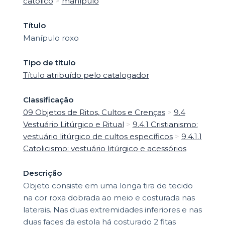
católico
>
manípulo
Título
Manípulo roxo
Tipo de título
Título atribuído pelo catalogador
Classificação
09 Objetos de Ritos, Cultos e Crenças
>
9.4
Vestuário Litúrgico e Ritual
>
9.4.1 Cristianismo:
vestuário litúrgico de cultos específicos
>
9.4.1.1
Catolicismo: vestuário litúrgico e acessórios
Descrição
Objeto consiste em uma longa tira de tecido
na cor roxa dobrada ao meio e costurada nas
laterais. Nas duas extremidades inferiores e nas
duas faces da estola há costurado 2 fitas