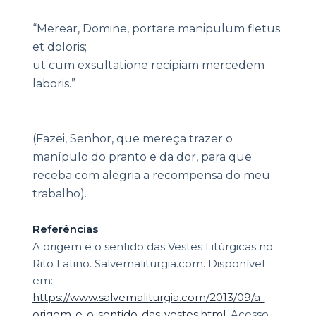
“Merear, Domine, portare manipulum fletus
et doloris;
ut cum exsultatione recipiam mercedem
laboris.”
(Fazei, Senhor, que mereça trazer o
manípulo do pranto e da dor, para que
receba com alegria a recompensa do meu
trabalho).
Referências
A origem e o sentido das Vestes Litúrgicas no
Rito Latino. Salvemaliturgia.com. Disponível
em:
https://www.salvemaliturgia.com/2013/09/a-
origem-e-o-sentido-das-vestes.html.
Acesso