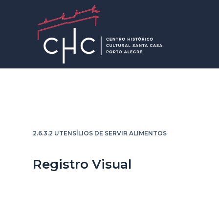
P
u
l
a
r
p
a
r
Mini concha
a
o
2.6.3.2 UTENSÍLIOS DE SERVIR ALIMENTOS
c
o
Registro Visual
n
t
e
ú
d