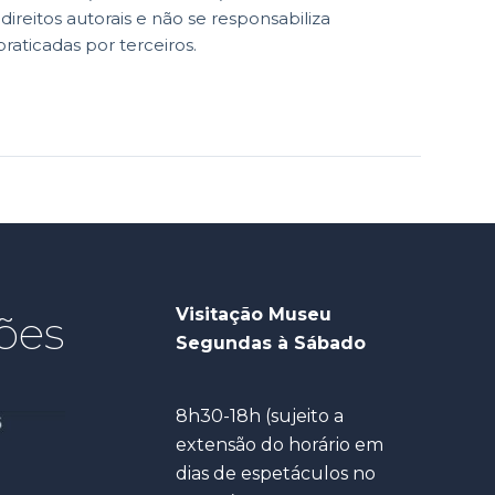
reitos autorais e não se responsabiliza
praticadas por terceiros.
Visitação Museu
ões
Segundas à Sábado
8h30-18h (sujeito a
extensão do horário em
dias de espetáculos no