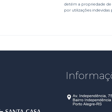
detém a propriedade de di
por utilizações indevidas 
Informaç