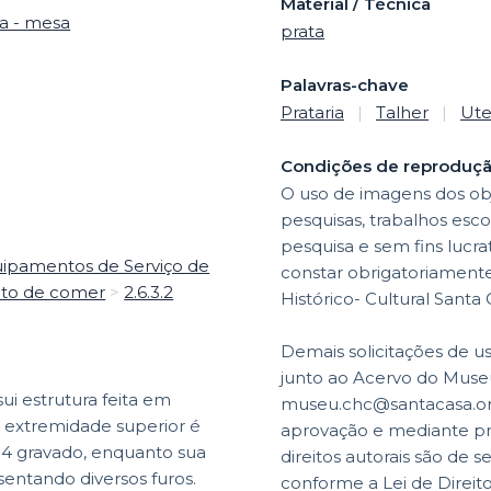
Material / Técnica
ha - mesa
prata
Palavras-chave
Prataria
|
Talher
|
Ute
Condições de reproduç
O uso de imagens dos obj
pesquisas, trabalhos esco
pesquisa e sem fins lucr
uipamentos de Serviço de
constar obrigatoriamente 
 ato de comer
>
2.6.3.2
Histórico- Cultural Santa
Demais solicitações de u
junto ao Acervo do Museu
sui estrutura feita em
museu.chc@santacasa.org.
 extremidade superior é
aprovação e mediante p
4 gravado, enquanto sua
direitos autorais são de s
sentando diversos furos.
conforme a Lei de Direit