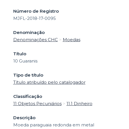
o
Número de Registro
MJFL-2018-17-0095
Denominação
Denominações CHC
>
Moedas
Título
10 Guaranis
Tipo de título
Título atribuído pelo catalogador
Classificação
11 Objetos Pecuniários
>
11.1 Dinheiro
Descrição
Moeda paraguaia redonda em metal