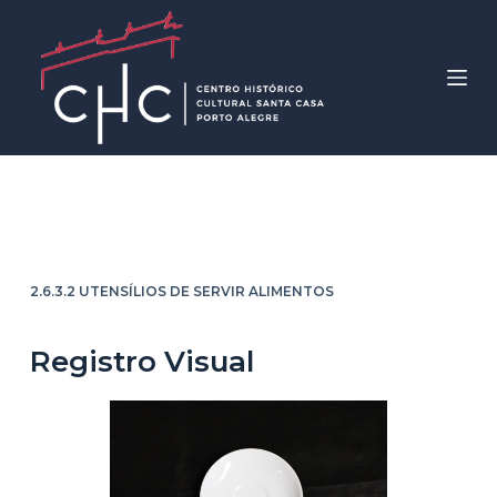
P
u
l
a
r
p
a
Pires
r
a
o
2.6.3.2 UTENSÍLIOS DE SERVIR ALIMENTOS
c
o
Registro Visual
n
t
e
ú
d