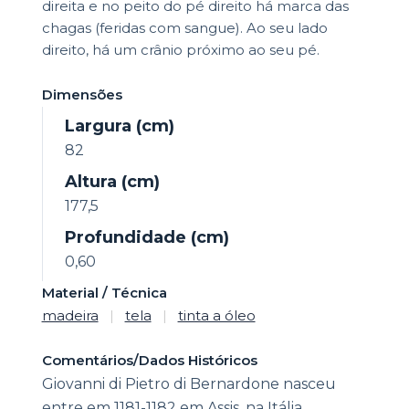
direita e no peito do pé direito há marca das
chagas (feridas com sangue). Ao seu lado
direito, há um crânio próximo ao seu pé.
Dimensões
Largura (cm)
82
Altura (cm)
177,5
Profundidade (cm)
0,60
Material / Técnica
madeira
|
tela
|
tinta a óleo
Comentários/Dados Históricos
Giovanni di Pietro di Bernardone nasceu
entre em 1181-1182 em Assis, na Itália,