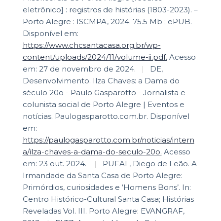
eletrônico] : registros de histórias (1803-2023). –
Porto Alegre : ISCMPA, 2024. 75.5 Mb ; ePUB.
Disponível em:
https://www.chcsantacasa.org.br/wp-
content/uploads/2024/11/volume-ii.pdf.
Acesso
em: 27 de novembro de 2024.
|
DE,
Desenvolvimento. Ilza Chaves: a Dama do
século 20o - Paulo Gasparotto - Jornalista e
colunista social de Porto Alegre | Eventos e
notícias. Paulogasparotto.com.br. Disponível
em:
https://paulogasparotto.com.br/noticias/intern
a/ilza-chaves-a-dama-do-seculo-20o.
Acesso
|
PUFAL, Diego de Leão. A
Irmandade da Santa Casa de Porto Alegre:
Primórdios, curiosidades e ‘Homens Bons’. In:
Centro Histórico-Cultural Santa Casa; Histórias
Reveladas Vol. III. Porto Alegre: EVANGRAF,