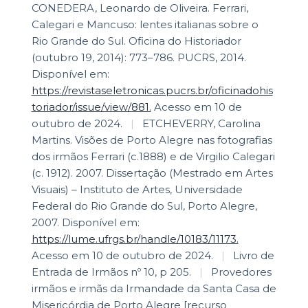
CONEDERA, Leonardo de Oliveira. Ferrari,
Calegari e Mancuso: lentes italianas sobre o
Rio Grande do Sul. Oficina do Historiador
(outubro 19, 2014): 773–786. PUCRS, 2014.
Disponível em:
https://revistaseletronicas.pucrs.br/oficinadohis
toriador/issue/view/881.
Acesso em 10 de
outubro de 2024.
|
ETCHEVERRY, Carolina
Martins. Visões de Porto Alegre nas fotografias
dos irmãos Ferrari (c.1888) e de Virgilio Calegari
(c. 1912). 2007. Dissertação (Mestrado em Artes
Visuais) – Instituto de Artes, Universidade
Federal do Rio Grande do Sul, Porto Alegre,
2007. Disponível em:
https://lume.ufrgs.br/handle/10183/11173.
Acesso em 10 de outubro de 2024.
|
Livro de
Entrada de Irmãos nº 10, p 205.
|
Provedores
irmãos e irmãs da Irmandade da Santa Casa de
Misericórdia de Porto Alegre [recurso