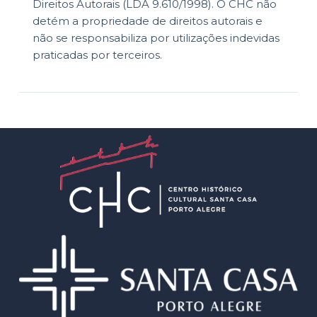
Direitos Autorais (LDA 9.610/1998). O CHC não
detém a propriedade de direitos autorais e
não se responsabiliza por utilizações indevidas
praticadas por terceiros.