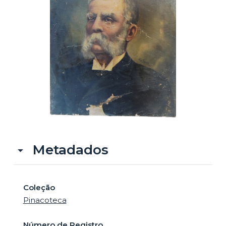
o
Metadados
Coleção
Pinacoteca
Número de Registro