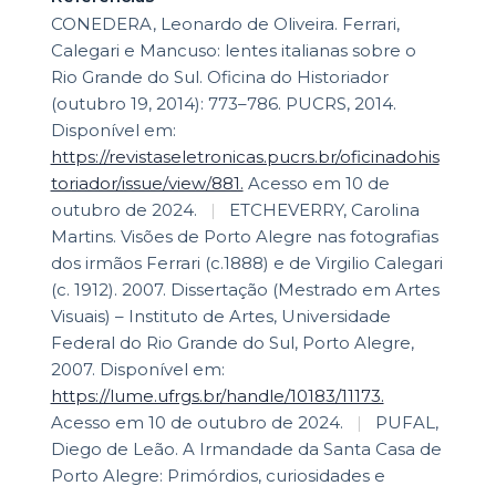
CONEDERA, Leonardo de Oliveira. Ferrari,
Calegari e Mancuso: lentes italianas sobre o
Rio Grande do Sul. Oficina do Historiador
(outubro 19, 2014): 773–786. PUCRS, 2014.
Disponível em:
https://revistaseletronicas.pucrs.br/oficinadohis
toriador/issue/view/881.
Acesso em 10 de
outubro de 2024.
|
ETCHEVERRY, Carolina
Martins. Visões de Porto Alegre nas fotografias
dos irmãos Ferrari (c.1888) e de Virgilio Calegari
(c. 1912). 2007. Dissertação (Mestrado em Artes
Visuais) – Instituto de Artes, Universidade
Federal do Rio Grande do Sul, Porto Alegre,
2007. Disponível em:
https://lume.ufrgs.br/handle/10183/11173.
Acesso em 10 de outubro de 2024.
|
PUFAL,
Diego de Leão. A Irmandade da Santa Casa de
Porto Alegre: Primórdios, curiosidades e