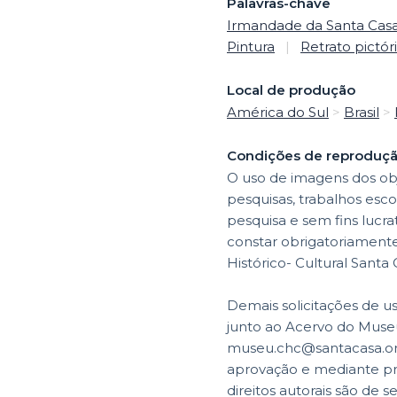
Palavras-chave
Irmandade da Santa Casa 
Pintura
|
Retrato pictór
Local de produção
América do Sul
>
Brasil
>
Condições de reproduç
O uso de imagens dos obj
pesquisas, trabalhos esco
pesquisa e sem fins lucr
constar obrigatoriamente 
Histórico- Cultural Santa
Demais solicitações de u
junto ao Acervo do Museu
museu.chc@santacasa.org.
aprovação e mediante p
direitos autorais são de s