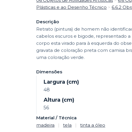
06 Objetos de Atividades Artísticas
>
6.6 Ob
Plásticas e ao Desenho Técnico
>
6.6.2 Obr
Descrição
Retrato (pintura) de homem não identifi
cabelos escuros e bigode, representado a p
corpo esta virado para à esquerda do obser
gravata de coloração preta com camisa br
uma coloração verde.
Dimensões
Largura (cm)
48
Altura (cm)
56
Material / Técnica
madeira
|
tela
|
tinta a óleo