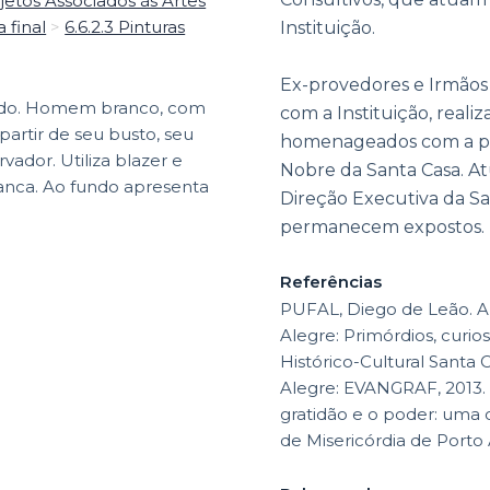
jetos Associados às Artes
a final
>
6.6.2.3 Pinturas
Instituição.
Ex-provedores e Irmãos
cado. Homem branco, com
com a Instituição, real
artir de seu busto, seu
homenageados com a pr
vador. Utiliza blazer e
Nobre da Santa Casa. At
anca. Ao fundo apresenta
Direção Executiva da Sa
permanecem expostos.
Referências
PUFAL, Diego de Leão. A
Alegre: Primórdios, curio
Histórico-Cultural Santa C
Alegre: EVANGRAF, 2013.
gratidão e o poder: uma 
de Misericórdia de Porto 