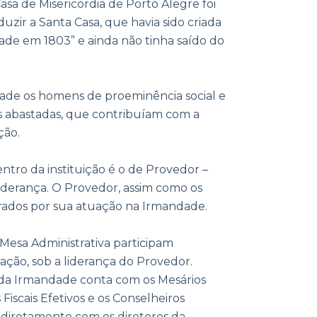
sa de Misericórdia de Porto Alegre foi
uzir a Santa Casa, que havia sido criada
ade em 1803” e ainda não tinha saído do
ade os homens de proeminência social e
s abastadas, que contribuíam com a
ção.
ntro da instituição é o de Provedor –
liderança. O Provedor, assim como os
rados por sua atuação na Irmandade.
 Mesa Administrativa participam
ação, sob a liderança do Provedor.
da Irmandade conta com os Mesários
 Fiscais Efetivos e os Conselheiros
 diretamente com os diretores da