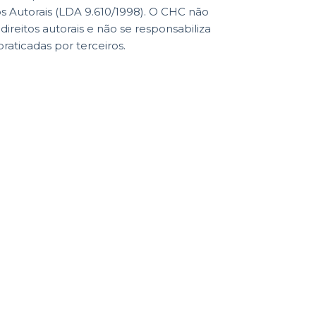
os Autorais (LDA 9.610/1998). O CHC não
reitos autorais e não se responsabiliza
praticadas por terceiros.
Visitação Museu
ões
Segundas à Sábado
8h30-18h (sujeito a
extensão do horário em
dias de espetáculos no