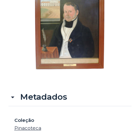
o
Metadados
Coleção
Pinacoteca