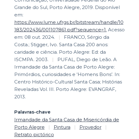
Grande do Sul, Porto Alegre, 2019. Disponível
em:
https://www.lume.ufrgs.br/bitstream/handle/10
183/202436/001107861.pdf?sequence=1.
Acesso
em: 08 out. 2024.
|
FRANCO, Sérgio da
Costa.; Stigger, Ivo. Santa Casa 200 anos:
caridade e ciência. Porto Alegre: Ed: da
ISCMPA. 2003.
|
PUFAL, Diego de Leão. A
Irmandade da Santa Casa de Porto Alegre:
Primórdios, curiosidades e ‘Homens Bons’. In:
Centro Histórico-Cultural Santa Casa; Histórias
Reveladas Vol. III. Porto Alegre: EVANGRAF,
2013.
Palavras-chave
Irmandade da Santa Casa de Misericórdia de
Porto Alegre
|
Pintura
|
Provedor
|
Retrato pictórico