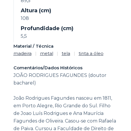
89,5
Altura (cm)
108
Profundidade (cm)
5,5
Material / Técnica
madeira
|
metal
|
tela
|
tinta a óleo
Comentários/Dados Históricos
JOÃO RODRIGUES FAGUNDES (doutor
bacharel)
João Rodrigues Fagundes nasceu em 1811,
em Porto Alegre, Rio Grande do Sul. Filho
de Joao Luís Rodrigues e Ana Maurícia
Fagundes de Oliveira. Casou-se com Rafaela
de Paiva. Cursou a Faculdade de Direito de