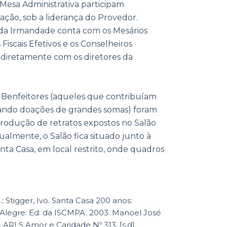
 Mesa Administrativa participam
ação, sob a liderança do Provedor.
da Irmandade conta com os Mesários
 Fiscais Efetivos e os Conselheiros
 diretamente com os diretores da
 Benfeitores (aqueles que contribuíam
izando doações de grandes somas) foram
odução de retratos expostos no Salão
ualmente, o Salão fica situado junto à
nta Casa, em local restrito, onde quadros
 Stigger, Ivo. Santa Casa 200 anos:
o Alegre: Ed: da ISCMPA. 2003. Manoel José
. ARLS Amor e Caridade Nº 313, [s.d].