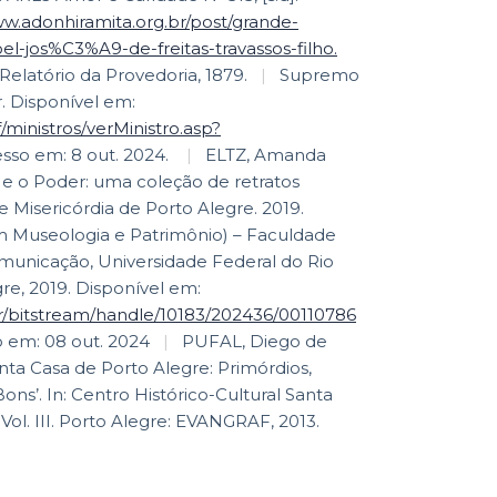
ww.adonhiramita.org.br/post/grande-
l-jos%C3%A9-de-freitas-travassos-filho.
Relatório da Provedoria, 1879.
|
Supremo
br. Disponível em:
stf/ministros/verMinistro.asp?
|
ELTZ, Amanda
 e o Poder: uma coleção de retratos
 Misericórdia de Porto Alegre. 2019.
m Museologia e Patrimônio) – Faculdade
municação, Universidade Federal do Rio
re, 2019. Disponível em:
br/bitstream/handle/10183/202436/00110786
 em: 08 out. 2024
|
PUFAL, Diego de
ta Casa de Porto Alegre: Primórdios,
ns’. In: Centro Histórico-Cultural Santa
Vol. III. Porto Alegre: EVANGRAF, 2013.