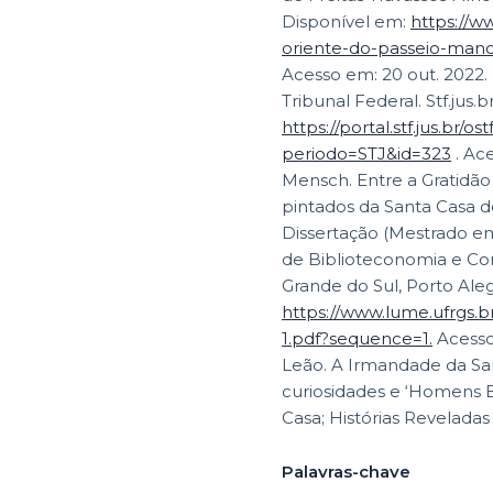
Disponível em:
https://w
oriente-do-passeio-manoe
Acesso em: 20 out. 2022. 
Tribunal Federal. Stf.jus.
https://portal.stf.jus.br/o
periodo=STJ&id=323
Mensch. Entre a Gratidão
pintados da Santa Casa de
Dissertação (Mestrado e
de Biblioteconomia e Co
Grande do Sul, Porto Aleg
https://www.lume.ufrgs.
1.pdf?sequence=1.
Acesso
Leão. A Irmandade da San
curiosidades e ‘Homens Bo
Casa; Histórias Reveladas 
Palavras-chave