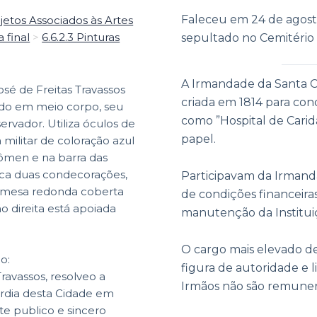
Faleceu em 24 de agosto
jetos Associados às Artes
a final
>
6.6.2.3 Pinturas
sepultado no Cemitério
|
A Irmandade da Santa Ca
sé de Freitas Travassos
criada em 1814 para cond
do em meio corpo, seu
como ”Hospital de Carid
rvador. Utiliza óculos de
papel.
 militar de coloração azul
men e na barra das
aca duas condecorações,
Participavam da Irmand
 mesa redonda coberta
de condições financeira
 direita está apoiada
manutenção da Institui
O cargo mais elevado de
ão:
figura de autoridade e 
ravassos, resolveo a
Irmãos não são remune
rdia desta Cidade em
e publico e sincero