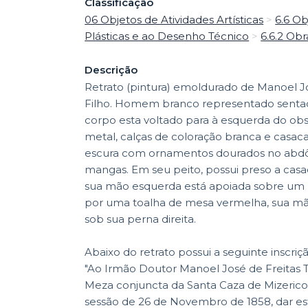
Classificação
06 Objetos de Atividades Artísticas
>
6.6 Ob
Plásticas e ao Desenho Técnico
>
6.6.2 Obr
Descrição
Retrato (pintura) emoldurado de Manoel Jo
Filho. Homem branco representado senta
corpo esta voltado para à esquerda do obse
metal, calças de coloração branca e casaca
escura com ornamentos dourados no abdô
mangas. Em seu peito, possui preso a cas
sua mão esquerda está apoiada sobre um
por uma toalha de mesa vermelha, sua mão
sob sua perna direita.
Abaixo do retrato possui a seguinte inscriç
"Ao Irmão Doutor Manoel José de Freitas T
Meza conjuncta da Santa Caza de Mizerico
sessão de 26 de Novembro de 1858, dar est