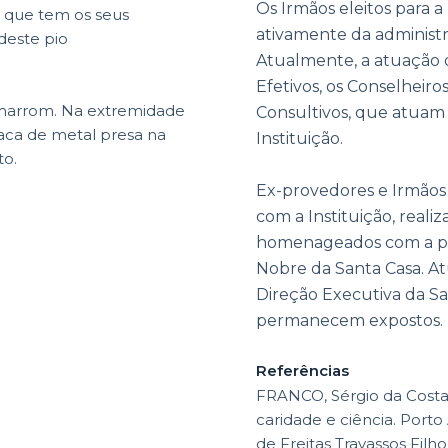
Os Irmãos eleitos para a
 que tem os seus
ativamente da administr
deste pio
Atualmente, a atuação 
Efetivos, os Conselheiros
 marrom. Na extremidade
Consultivos, que atuam
laca de metal presa na
Instituição.
to.
Ex-provedores e Irmãos
com a Instituição, real
homenageados com a pr
Nobre da Santa Casa. At
Direção Executiva da Sa
permanecem expostos.
Referências
FRANCO, Sérgio da Costa.;
caridade e ciência. Port
de Freitas Travassos Filho