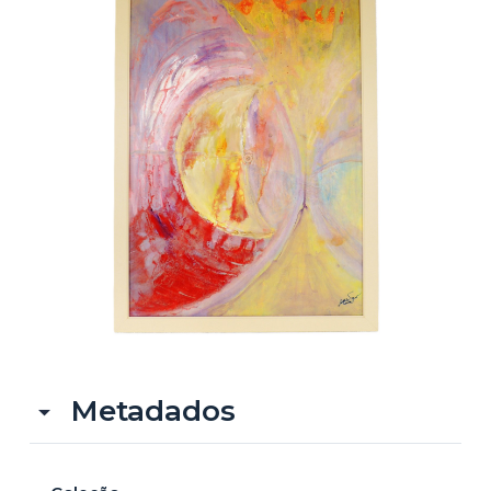
o
Metadados