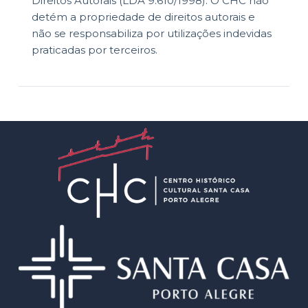
Direitos Autorais (LDA 9.610/1998). O CHC não
detém a propriedade de direitos autorais e
não se responsabiliza por utilizações indevidas
praticadas por terceiros.