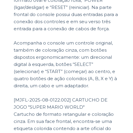
formato oval e coloração roxa, “POWER”
(ligar/desligar) e “RESET” (reiniciar). Na parte
frontal do console possui duas entradas para a
conexão dos controles e em seu verso três
entrada para a conexão de cabos de força.
Acompanha o console um controle original,
também de coloração cinza, com botões
dispostos ergonomicamente: um direcional
digital à esquerda, botões “SELECT”
(selecionar) e “START” (começar) ao centro, e
quatro botões de ação coloridos (A, B, X e Y) à
direita, um cabo e um adaptador.
[MJFL-2025-08-0122.002] CARTUCHO DE
JOGO "SUPER MARIO WORLD"
Cartucho de formato retangular e coloração
cinza. Em sua face frontal, encontra-se uma
etiqueta colorida contendo a arte oficial do