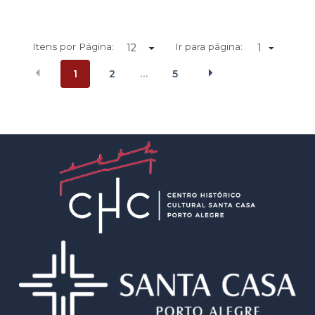
Itens por Página:
Ir para página:
1
1
2
5
…