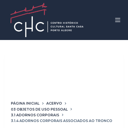
P
u
l
a
r
p
a
r
Classificação
3.1.4
a
Adornos corporais
o
c
associados ao tronco
o
n
t
PÁGINA INICIAL
ACERVO
03 OBJETOS DE USO PESSOAL
e
3.1 ADORNOS CORPORAIS
ú
3.1.4 ADORNOS CORPORAIS ASSOCIADOS AO TRONCO
d