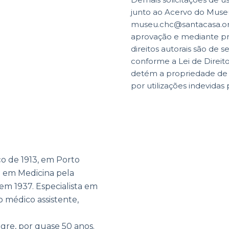
junto ao Acervo do Museu
museu.chc@santacasa.org.
aprovação e mediante p
direitos autorais são de s
conforme a Lei de Direit
detém a propriedade de di
por utilizações indevidas 
o de 1913, em Porto
e em Medicina pela
m 1937. Especialista em
o médico assistente,
gre, por quase 50 anos.