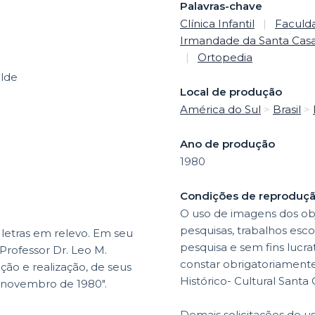
Palavras-chave
Clínica Infantil
|
Faculd
Irmandade da Santa Casa 
|
Ortopedia
lde
Local de produção
América do Sul
>
Brasil
>
Ano de produção
1980
Condições de reproduç
O uso de imagens dos obj
pesquisas, trabalhos esco
letras em relevo. Em seu
pesquisa e sem fins lucr
 Professor Dr. Leo M.
constar obrigatoriamente 
ão e realização, de seus
Histórico- Cultural Santa
 / novembro de 1980".
Demais solicitações de u