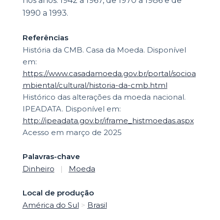
nos anos: 1942 a 1967, de 1970 a 1986 e de
1990 a 1993.
Referências
História da CMB. Casa da Moeda. Disponível
em:
https://www.casadamoeda.gov.br/portal/socioa
mbiental/cultural/historia-da-cmb.html
Histórico das alterações da moeda nacional.
IPEADATA. Disponível em:
http://ipeadata.gov.br/iframe_histmoedas.aspx
Acesso em março de 2025
Palavras-chave
Dinheiro
|
Moeda
Local de produção
América do Sul
>
Brasil