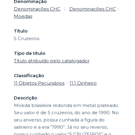
Denominação
Denominações CHC
|
Denominações CHC
>
Moedas
Título
5 Cruzeiros
Tipo de título
Título atribuído pelo catalogador
Classificação
11 Objetos Pecuniários
>
11.1 Dinheiro
Descrição
Moeda brasileira redonda em metal prateado.
Seu valor é de 5 cruzeiros, do ano de 1990. No
seu anverso, possui cunhada a figura do
salineiro e a era “1990”. Já no seu reverso,
possui cunhado o valor “5 CRUZEIROS” e o