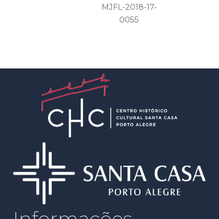
MJFL-2018-17-
0055
Informações