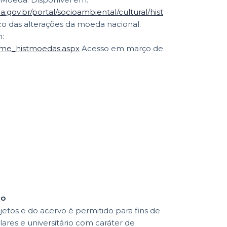
gov.br/portal/socioambiental/cultural/hist
:
frame_histmoedas.aspx
Acesso em março de
ão
etos e do acervo é permitido para fins de
lares e universitário com caráter de