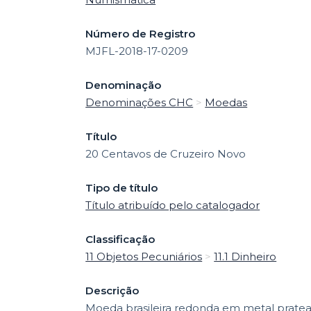
o
Número de Registro
MJFL-2018-17-0209
Denominação
Denominações CHC
>
Moedas
Título
20 Centavos de Cruzeiro Novo
Tipo de título
Título atribuído pelo catalogador
Classificação
11 Objetos Pecuniários
>
11.1 Dinheiro
Descrição
Moeda brasileira redonda em metal pratea