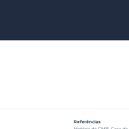
 Novo
Referências
História da CMB. Casa da