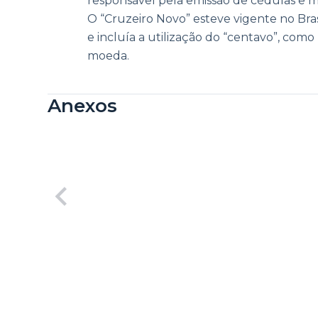
responsável pela emissão de cédulas e m
O “Cruzeiro Novo” esteve vigente no Brasi
e incluía a utilização do “centavo”, com
moeda.
Anexos