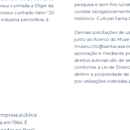
pesquisa e sem fins lucr
ossui cunhada a Efígie da
constar obrigatoriamente 
 possui cunhado Valor “20
Histórico- Cultural Santa
ndústria petrolífera, à
Demais solicitações de u
junto ao Acervo do Museu
museu.chc@santacasa.org.
aprovação e mediante p
direitos autorais são de s
conforme a Lei de Direit
detém a propriedade de di
por utilizações indevidas 
empresa pública
da em 1964. É