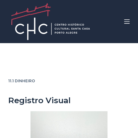
P
u
l
a
r
p
a
5 Cruzados
r
a
o
11.1 DINHEIRO
c
o
Registro Visual
n
t
e
ú
d