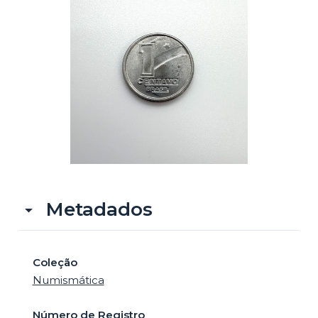
o
Metadados
Coleção
Numismática
Número de Registro