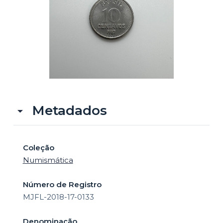
o
Metadados
Coleção
Numismática
Número de Registro
MJFL-2018-17-0133
Denominação