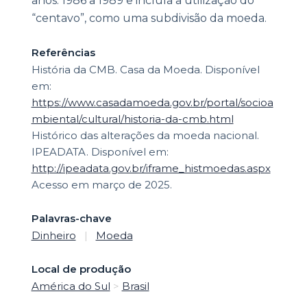
anos: 1986 a 1989 e incluía a utilização do
“centavo”, como uma subdivisão da moeda.
Referências
História da CMB. Casa da Moeda. Disponível
em:
https://www.casadamoeda.gov.br/portal/socioa
mbiental/cultural/historia-da-cmb.html
Histórico das alterações da moeda nacional.
IPEADATA. Disponível em:
http://ipeadata.gov.br/iframe_histmoedas.aspx
Acesso em março de 2025.
Palavras-chave
Dinheiro
|
Moeda
Local de produção
América do Sul
>
Brasil