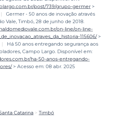
polargo.com.br/post/739/grupo-germer
>
|
Germer - 50 anos de inovação através
dio Vale, Timbó, 28 de junho de 2018.
ornaldomediovale.com.br/on-line/on-line-
e_inovacao_atraves_da_historia-115606/
>
|
Há 50 anos entregando segurança aos
oladores, Campo Largo. Disponível em:
dores.com.br/ha-50-anos-entregando-
ores/
> Acesso em: 08 abr. 2025
Santa Catarina
>
Timbó