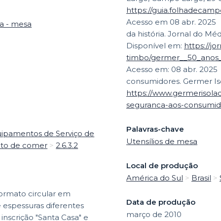
https://guia.folhadecam
Acesso em 08 abr. 2025
ha - mesa
da história. Jornal do Mé
Disponível em:
https://j
timbo/germer__50_anos_d
Acesso em: 08 abr. 2025
consumidores. Germer Is
https://www.germerisola
seguranca-aos-consumid
Palavras-chave
uipamentos de Serviço de
Utensílios de mesa
 ato de comer
>
2.6.3.2
Local de produção
América do Sul
>
Brasil
>
formato circular em
Data de produção
e espessuras diferentes
março de 2010
inscrição "Santa Casa" e