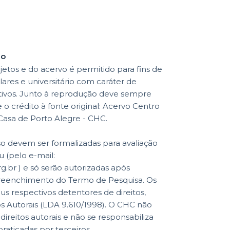
ão
etos e do acervo é permitido para fins de
lares e universitário com caráter de
ativos. Junto à reprodução deve sempre
o crédito à fonte original: Acervo Centro
 Casa de Porto Alegre - CHC.
so devem ser formalizadas para avaliação
 (pelo e-mail:
br ) e só serão autorizadas após
reenchimento do Termo de Pesquisa. Os
eus respectivos detentores de direitos,
os Autorais (LDA 9.610/1998). O CHC não
reitos autorais e não se responsabiliza
praticadas por terceiros.