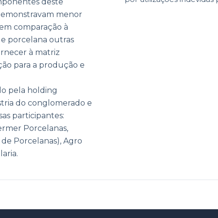
mponentes deste
 demonstravam menor
r em comparação à
e porcelana outras
rnecer à matriz
ção para a produção e
do pela holding
ústria do conglomerado e
as participantes:
ermer Porcelanas,
 de Porcelanas), Agro
aria.