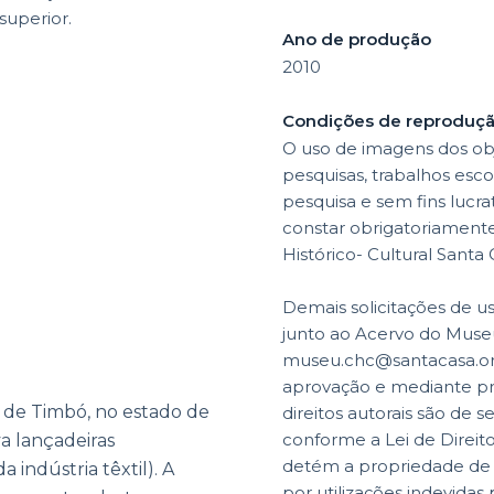
superior.
Ano de produção
2010
Condições de reproduç
O uso de imagens dos obj
pesquisas, trabalhos esco
pesquisa e sem fins lucr
constar obrigatoriamente 
Histórico- Cultural Santa
Demais solicitações de u
junto ao Acervo do Museu
museu.chc@santacasa.org.
aprovação e mediante p
 de Timbó, no estado de
direitos autorais são de s
conforme a Lei de Direit
va lançadeiras
detém a propriedade de di
 indústria têxtil). A
por utilizações indevidas 