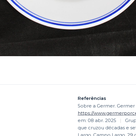
Referências
Sobre a Germer. Germer 
https://www.germerporce
em: 08 abr. 2025
|
Grup
que cruzou décadas e set
Largo, Campo Largo, 29 d