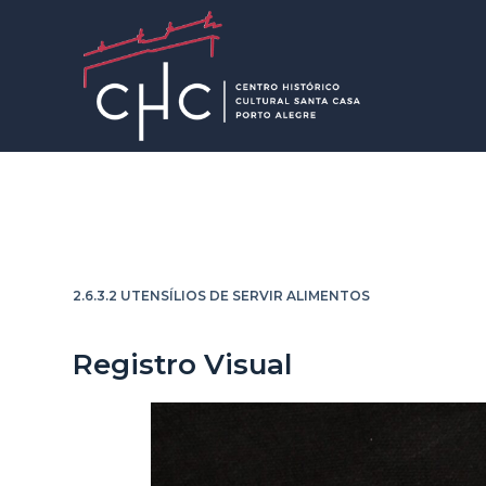
P
u
l
a
r
p
a
r
Prato de sobremesa
a
o
2.6.3.2 UTENSÍLIOS DE SERVIR ALIMENTOS
c
o
Registro Visual
n
t
e
ú
d