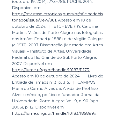
(outubro 19, 2014): 773–786. PUCRS, 2014.
Disponível em:
https://revistaseletronicas.pucrs.br/oficinadohis
toriador/issue/view/881.
Acesso em 10 de
outubro de 2024.
|
ETCHEVERRY, Carolina
Martins. Visões de Porto Alegre nas fotografias
dos irmãos Ferrari (c.1888) e de Virgilio Calegari
(c. 1912). 2007. Dissertação (Mestrado em Artes
Visuais) – Instituto de Artes, Universidade
Federal do Rio Grande do Sul, Porto Alegre,
2007. Disponível em:
https://lume.ufrgs.br/handle/10183/11173.
Acesso em 10 de outubro de 2024.
|
Livro de
Entrada de Irmãos nº 3, p. 315.
|
CAMPOS,
Maria do Carmo Alves de. A vida de Protásio
Alves : médico, político e fundador. Jornal da
Universidade. Porto Alegre. Vol. 9, n. 90 (ago.
2006), p. 12. Disponível em:
https://lume.ufrgs.br/handle/10183/185889#.