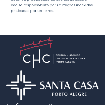
não se responsabiliza por utilizações indevidas
praticadas por terceiros.