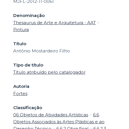
MJFL-2012-11-0061
Denominação
Thesaurus de Arte e Arquitetura - AAT
>
Pintura
Título
Antônio Mostardeiro Filho
Tipo de título
Título atribuído pelo catalogador
Autoria
Fortes
Classificação
06 Objetos de Atividades Artísticas
>
6.6
Objetos Associados às Artes Plásticas e ao
Desenho Técnico
>
6.6.2 Obra final
>
6.6.2.3