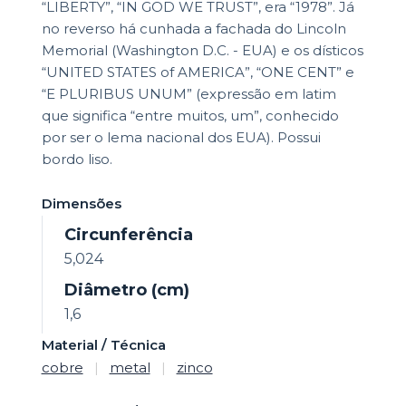
“LIBERTY”, “IN GOD WE TRUST”, era “1978”. Já
no reverso há cunhada a fachada do Lincoln
Memorial (Washington D.C. - EUA) e os dísticos
“UNITED STATES of AMERICA”, “ONE CENT” e
“E PLURIBUS UNUM” (expressão em latim
que significa “entre muitos, um”, conhecido
por ser o lema nacional dos EUA). Possui
bordo liso.
Dimensões
Circunferência
5,024
Diâmetro (cm)
1,6
Material / Técnica
cobre
|
metal
|
zinco