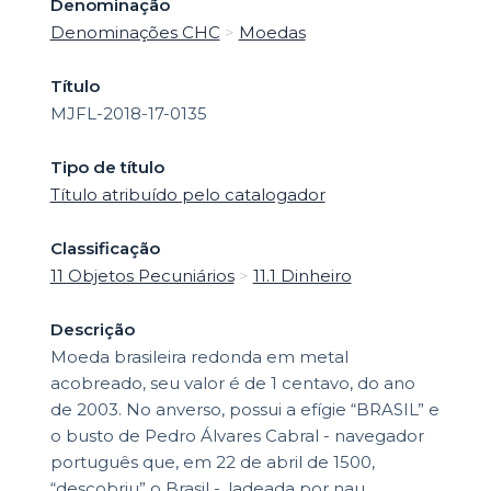
Denominação
Denominações CHC
>
Moedas
Título
MJFL-2018-17-0135
Tipo de título
Título atribuído pelo catalogador
Classificação
11 Objetos Pecuniários
>
11.1 Dinheiro
Descrição
Moeda brasileira redonda em metal
acobreado, seu valor é de 1 centavo, do ano
de 2003. No anverso, possui a efígie “BRASIL” e
o busto de Pedro Álvares Cabral - navegador
português que, em 22 de abril de 1500,
“descobriu” o Brasil -, ladeada por nau,