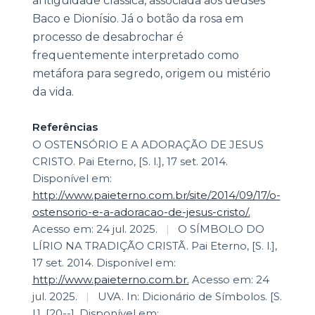
antiguidade clássica, associada aos deuses
Baco e Dionísio. Já o botão da rosa em
processo de desabrochar é
frequentemente interpretado como
metáfora para segredo, origem ou mistério
da vida.
Referências
O OSTENSÓRIO E A ADORAÇÃO DE JESUS
CRISTO. Pai Eterno, [S. l.], 17 set. 2014.
Disponível em:
http://www.paieterno.com.br/site/2014/09/17/o-
ostensorio-e-a-adoracao-de-jesus-cristo/.
Acesso em: 24 jul. 2025.
|
O SÍMBOLO DO
LÍRIO NA TRADIÇÃO CRISTÃ. Pai Eterno, [S. l.],
17 set. 2014. Disponível em:
http://www.paieterno.com.br.
Acesso em: 24
jul. 2025.
|
UVA. In: Dicionário de Símbolos. [S.
l.], [20--]. Disponível em: