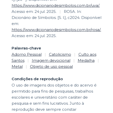
https://www.dicionariodesimbolos.com.br/uva/.
Acesso em: 24 jul. 2025.
|
ROSA. In:
Dicionário de Símbolos. [S. l.], c2024. Disponível
em:
https://www.dicionariodesimbolos.com.br/rosa/.
Acesso em: 24 jul. 2025.
Palavras-chave
Adorno Pessoal
|
Catolicismo
|
Culto aos
Santos
|
Imagem devocional
|
Medalha
|
Metal
|
Objeto de uso pessoal
Condições de reprodução
O uso de imagens dos objetos e do acervo é
permitido para fins de pesquisas, trabalhos
escolares e universitário com caráter de
pesquisa e sem fins lucrativos. Junto à
reprodução deve sempre constar