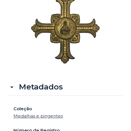
o
Metadados
Coleção
Medalhas e pingentes
Número de Registro