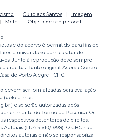
icismo
|
Culto aos Santos
|
Imagem
|
Metal
|
Objeto de uso pessoal
ão
etos e do acervo é permitido para fins de
lares e universitário com caráter de
ativos. Junto à reprodução deve sempre
to à fonte original: Acervo Centro
 Casa de Porto Alegre - CHC.
so devem ser formalizadas para avaliação
 (pelo e-mail:
br ) e só serão autorizadas após
reenchimento do Termo de Pesquisa. Os
eus respectivos detentores de direitos,
os Autorais (LDA 9.610/1998). O CHC não
reitos autorais e não se responsabiliza