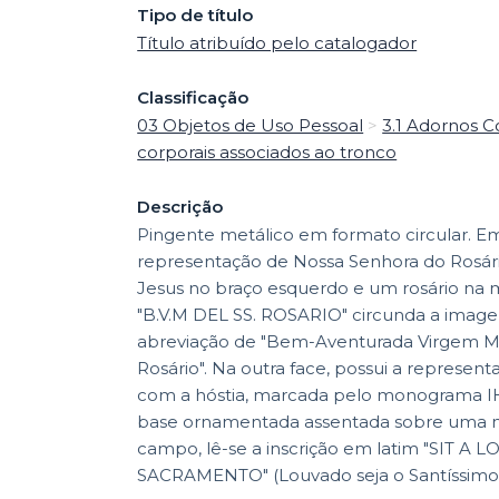
Tipo de título
Título atribuído pelo catalogador
Classificação
03 Objetos de Uso Pessoal
>
3.1 Adornos C
corporais associados ao tronco
Descrição
Pingente metálico em formato circular. Em
representação de Nossa Senhora do Rosár
Jesus no braço esquerdo e um rosário na mã
"B.V.M DEL SS. ROSARIO" circunda a imag
abreviação de "Bem-Aventurada Virgem Ma
Rosário". Na outra face, possui a represen
com a hóstia, marcada pelo monograma I
base ornamentada assentada sobre uma n
campo, lê-se a inscrição em latim "SIT A L
SACRAMENTO" (Louvado seja o Santíssimo