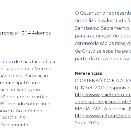
|
O Ostensório representa
simboliza o valor dado à
Santíssimo Sacramento e
orporais
>
3.1.4 Adornos
para a adoração de Jesus
ostensório são os raios, 
de Cristo se espalha pel
parte da missa e por iss
 uma de suas faces, há a
io, segurando o Menino
Referências
o direita. A inscrição
O OSTENSÓRIO E A ADORA
em principal é uma
l.], 17 set. 2014. Disponíve
ria do Santíssimo
http://www.paieterno.com
tação de um ostensório
adoracao-de-jesus-cristo/
HS, apoiado sobre uma
MARIA. A12 - Academia, [S.
uvem. Ao redor do
http://www.a12.com/acade
ODATO IL SS.
25 jul. 2025.
 Sacramento).