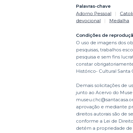
Palavras-chave
Adorno Pessoal
|
Catol
devocional
|
Medalha
Condições de reproduç
O uso de imagens dos obj
pesquisas, trabalhos esco
pesquisa e sem fins lucr
constar obrigatoriamente o crédi
Histórico- Cultural Santa
Demais solicitações de u
junto ao Acervo do Museu
museu.chc@santacasa.org.
aprovação e mediante p
direitos autorais são de s
conforme a Lei de Direit
detém a propriedade de di