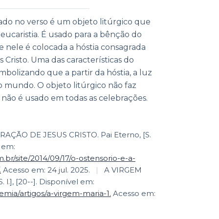
do no verso é um objeto litúrgico que
 eucaristia. É usado para a bênção do
 nele é colocada a hóstia consagrada
 Cristo. Uma das características do
simbolizando que a partir da hóstia, a luz
o mundo. O objeto litúrgico não faz
o não é usado em todas as celebrações.
ÇÃO DE JESUS CRISTO. Pai Eterno, [S.
l em:
.br/site/2014/09/17/o-ostensorio-e-a-
.
Acesso em: 24 jul. 2025.
|
A VIRGEM
 l.], [20--]. Disponível em:
mia/artigos/a-virgem-maria-1.
Acesso em: