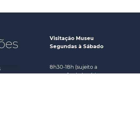
Visitação Museu
ões
Segundas à Sábado
8h30-18h (sujeito a
extensão do horário em
dias de espetáculos no
teatro)