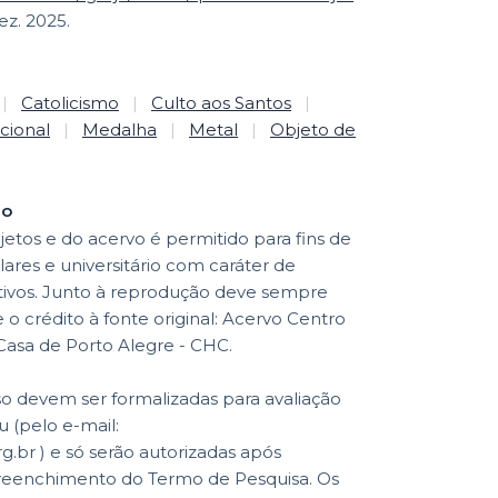
ez. 2025.
|
Catolicismo
|
Culto aos Santos
|
ional
|
Medalha
|
Metal
|
Objeto de
ão
etos e do acervo é permitido para fins de
lares e universitário com caráter de
ativos. Junto à reprodução deve sempre
o crédito à fonte original: Acervo Centro
 Casa de Porto Alegre - CHC.
so devem ser formalizadas para avaliação
 (pelo e-mail:
br ) e só serão autorizadas após
reenchimento do Termo de Pesquisa. Os