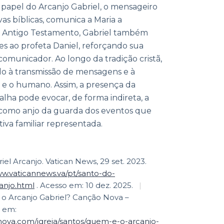
 papel do Arcanjo Gabriel, o mensageiro
as bíblicas, comunica a Maria a
 Antigo Testamento, Gabriel também
es ao profeta Daniel, reforçando sua
comunicador. Ao longo da tradição cristã,
ado à transmissão de mensagens e à
 e o humano. Assim, a presença da
lha pode evocar, de forma indireta, a
 como anjo da guarda dos eventos que
tiva familiar representada.
l Arcanjo. Vatican News, 29 set. 2023.
ww.vaticannews.va/pt/santo-do-
anjo.html
. Acesso em: 10 dez. 2025.
|
Arcanjo Gabriel? Canção Nova –
l em:
nova.com/igreja/santos/quem-e-o-arcanjo-