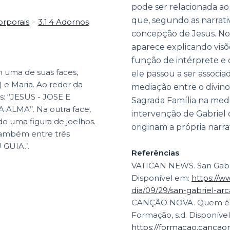
pode ser relacionada ao
que, segundo as narrativ
orporais
>
3.1.4 Adornos
concepção de Jesus. No
aparece explicando visõ
função de intérprete e 
m uma de suas faces,
ele passou a ser associ
 e Maria. Ao redor da
mediação entre o divino
s: ‘’JESUS - JOSE E
Sagrada Família na meda
MA’’. Na outra face,
intervenção de Gabriel
 uma figura de joelhos.
originam a própria narra
também entre três
 GUIA.’.
Referências
VATICAN NEWS. San Gabrie
Disponível em:
https://w
dia/09/29/san-gabriel-arc
CANÇÃO NOVA. Quem é o 
Formação, s.d. Disponíve
https://formacao.cancao