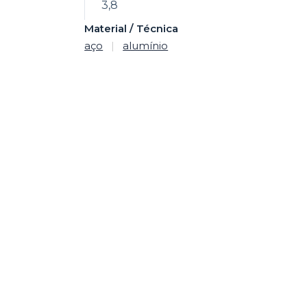
3,8
Material / Técnica
aço
|
alumínio