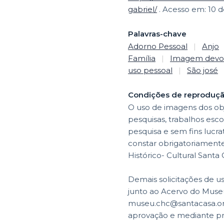
gabriel/
. Acesso em: 10 d
Palavras-chave
Adorno Pessoal
|
Anjo
Família
|
Imagem devoc
uso pessoal
|
São josé
Condições de reproduç
O uso de imagens dos obj
pesquisas, trabalhos esco
pesquisa e sem fins lucr
constar obrigatoriamente 
Histórico- Cultural Santa
Demais solicitações de u
junto ao Acervo do Museu
museu.chc@santacasa.org.
aprovação e mediante p