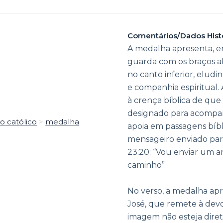
Comentários/Dados Hist
A medalha apresenta, e
guarda com os braços a
no canto inferior, eludi
e companhia espiritual. 
à crença bíblica de que
designado para acompanh
o católico
>
medalha
apoia em passagens bíb
mensageiro enviado par
23:20: “Vou enviar um an
caminho”
No verso, a medalha ap
José, que remete à devo
imagem não esteja diret