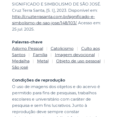
SIGNIFICADO E SIMBOLISMO DE SÃO JOSÉ.
Cruz Terra Santa, [S. l.], 2023. Disponível em:
http://cruzterrasanta.com.br/significado-e-
simbolismo-de-sao-jose/148/103/.
Acesso em:
25 jul. 2025.
Palavras-chave
Adorno Pessoal
|
Catolicismo
|
Culto aos
Santos
|
Família
|
Imagem devocional
|
Medalha
|
Metal
|
Objeto de uso pessoal
|
São josé
Condições de reprodução
O uso de imagens dos objetos e do acervo é
permitido para fins de pesquisas, trabalhos
escolares e universitário com caráter de
pesquisa e sem fins lucrativos. Junto à
reprodução deve sempre constar