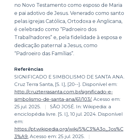
no Novo Testamento como esposo de Maria
e pai adotivo de Jesus. Venerado como santo
pelas igrejas Católica, Ortodoxa e Anglicana,
é celebrado como “Padroeiro dos
Trabalhadores” e, pela fidelidade à esposa e
dedicação paternal a Jesus, como
“Padroeiro das Famílias”.
Referências
SIGNIFICADO E SIMBOLISMO DE SANTA ANA.
Cruz Terra Santa, [S. l.], [20--]. Disponível em:
http://cruzterrasanta.com.br/significado-e-
simbolismo-de-santa-ana/61/103/.
Acesso em:
25 jul. 2025.
|
SÃO JOSÉ. In: Wikipedia: a
enciclopédia livre. [S. l.], 10 jul. 2024. Disponível
em:
https://pt.wikipedia.org/wiki/S%C3%A3o_Jos%C
3%A9.
Acesso em: 25 jul. 2025.
|