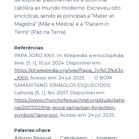
católica ao mundo moderno. Escreveu oito
encíclicas, sendo as principais a "Mater et
Magistra" (Mãe e Mestra) e a "Pacem in
Terris" (Paz na Terra).
Referências
PAPA JOÃO XXIII. In: Wikipedia: a enciclopédia
livre. [S. l.], 10 jul. 2024. Disponível em:
https://pt.wikipedia.org/wiki/Papa_Jo%C3%A3o
_XXIII.
Acesso em: 24 jul. 2025.
|
O BOM
SAMARITANO: SÍMBOLOS ESQUECIDOS.
Liahona, [S. l.], fev. 2007. Disponível em:
https://www.churchofjesuschrist.org/study/liaho
na/2007/02/the-good-samaritan-forgotten-
symbols?lang=por.
Acesso em: 24 jul. 2025.
Palavras-chave
Adorno Pessoal
|
Catolicismo
|
Imagem