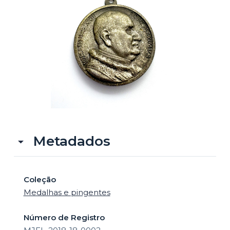
o
Metadados
Coleção
Medalhas e pingentes
Número de Registro