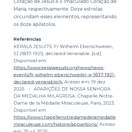
Coração de Jesus e o Imaculado Coração de
Maria, respectivamente. Doze estrelas
circundam esses elementos, representando
os doze apóstolos.
Referências
KERALA JESUITS. Fr Wilhelm Eberschweiler,
SJ (1837-1921), declared Venerable. [s.d.]
Disponível em:
https://www.keralajesuits.org/news/news-
events/fr-wilhelm-eberschweiler-sj-1837-1921-
declared-venerable/4.
Acesso em: 19 dez.
2025.
|
APARIÇÕES DE NOSSA SENHORA
DA MEDALHA MILAGROSA. Chapelle Notre-
Dame de la Médaille Miraculeuse, Paris, 2023.
Disponível em:
https://www.chapellenotredamedelamedaille
miraculeuse.com/histoire/apparitions/.
Acesso
em: 25 jul. 2025.