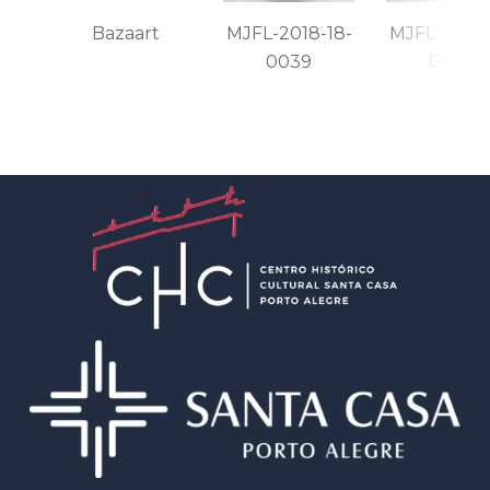
Bazaart
MJFL-2018-18-
MJFL-2018-
0039
0039